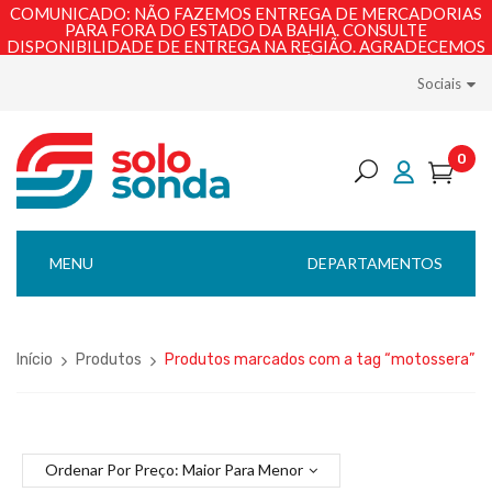
COMUNICADO: NÃO FAZEMOS ENTREGA DE MERCADORIAS
PARA FORA DO ESTADO DA BAHIA. CONSULTE
DISPONIBILIDADE DE ENTREGA NA REGIÃO. AGRADECEMOS
PELA COMPREENSÃO!
Sociais
0
MENU
DEPARTAMENTOS
Início
Produtos
Produtos marcados com a tag “motossera”
Ordenar Por Preço: Maior Para Menor