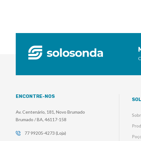
C
ENCONTRE-NOS
SO
Av. Centenário, 181, Novo Brumado
Sob
Brumado / BA, 46117-158
Pro
77 99205-4273 (Loja)
Poço