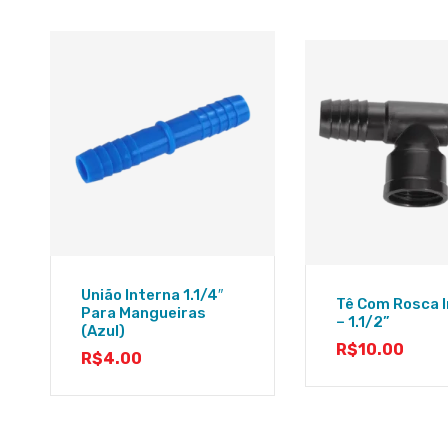
União Interna 1.1/4″
Tê Com Rosca 
Para Mangueiras
– 1.1/2”
(azul)
R$
10.00
R$
4.00