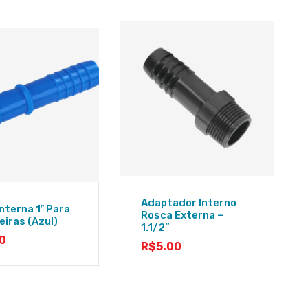
Adaptador Interno
Interna 1″ Para
Rosca Externa –
iras (azul)
1.1/2”
0
R$
5.00