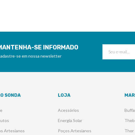
MANTENHA-SE INFORMADO
adastre-se em nossa newsletter
LO SONDA
LOJA
MAR
re
Acessórios
Buffa
dutos
Energia Solar
Theb
s Artesianos
Poços Artesianos
Thor