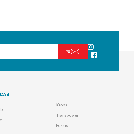
CAS
Krona
lo
Transpower
e
Foxlux