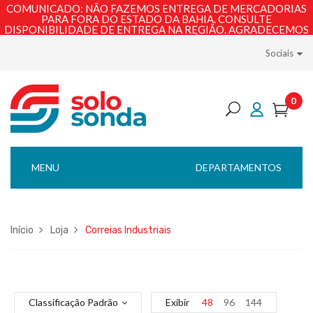
COMUNICADO: NÃO FAZEMOS ENTREGA DE MERCADORIAS
PARA FORA DO ESTADO DA BAHIA. CONSULTE
DISPONIBILIDADE DE ENTREGA NA REGIÃO. AGRADECEMOS
PELA COMPREENSÃO!
Sociais
0
MENU
DEPARTAMENTOS
Início
Loja
Correias Industriais
Classificação Padrão
Exibir
48
96
144