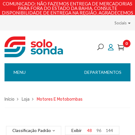
COMUNICADO: NÃO FAZEMOS ENTREGA DE MERCADORIAS
PARA FORA DO ESTADO DA BAHIA. CONSULTE
DISPONIBILIDADE DE ENTREGA NA REGIÃO. AGRADECEMOS
PELA COMPREENSÃO!
Sociais
0
MENU
DEPARTAMENTOS
Início
Loja
Motores E Motobombas
Classificação Padrão
Exibir
48
96
144