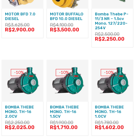
MOTOR BFD 7.0
MOTOR BUFFALO
Bomba Thebe P-
DIESEL
BFD 10.0 DIESEL
11/3 NR – 1.5cv
Mono. 127/220-
R$
3,625.00
R$
4,100.00
254V
R$
2,900.00
R$
3,500.00
R$
2,500.00
R$
2,250.00
-10%
-10%
-10%
BOMBA THEBE
BOMBA THEBE
BOMBA THEBE
MONO. TH-16
MONO. TH-16
MONO. TH-16
2.0CV
1.5CV
1.0CV
R$
2,250.00
R$
1,900.00
R$
1,780.00
R$
2,025.00
R$
1,710.00
R$
1,602.00