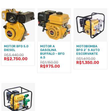
MOTOR BFD 5.0
MOTOR A
MOTOBOMBA
DIESEL
GASOLINA
BFG 2″ S AUTO
BUFFALO – BFG
ESCORVANTE
R$
3,440.00
6.5
R$
2,750.00
R$
1,690.00
R$
1,150.00
R$
1,350.00
R$
975.00