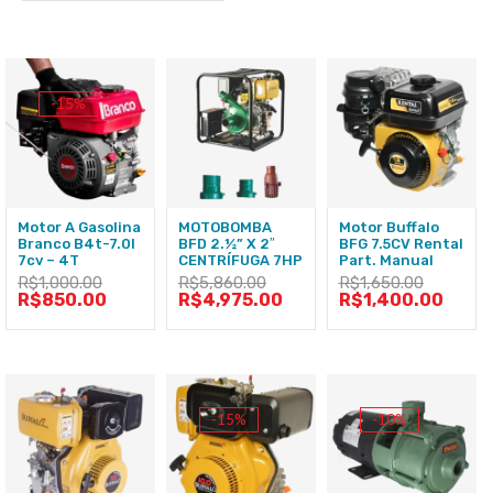
-15%
Motor A Gasolina
MOTOBOMBA
Motor Buffalo
Branco B4t-7.0l
BFD 2.½” X 2″
BFG 7.5CV Rental
7cv – 4T
CENTRÍFUGA 7HP
Part. Manual
R$
1,000.00
R$
5,860.00
R$
1,650.00
R$
850.00
R$
4,975.00
R$
1,400.00
-15%
-10%