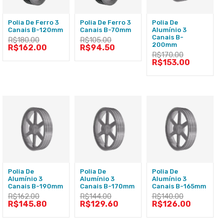
Polia De Ferro 3
Polia De Ferro 3
Polia De
Canais B-120mm
Canais B-70mm
Alumínio 3
Canais B-
R$
180.00
R$
105.00
200mm
R$
162.00
R$
94.50
R$
170.00
R$
153.00
Polia De
Polia De
Polia De
Alumínio 3
Alumínio 3
Alumínio 3
Canais B-190mm
Canais B-170mm
Canais B-165mm
R$
162.00
R$
144.00
R$
140.00
R$
145.80
R$
129.60
R$
126.00