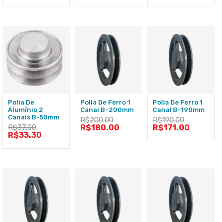
Polia De
Polia De Ferro 1
Polia De Ferro 1
Alumínio 2
Canal B-200mm
Canal B-190mm
Canais B-50mm
R$
200.00
R$
190.00
R$
37.00
R$
180.00
R$
171.00
R$
33.30