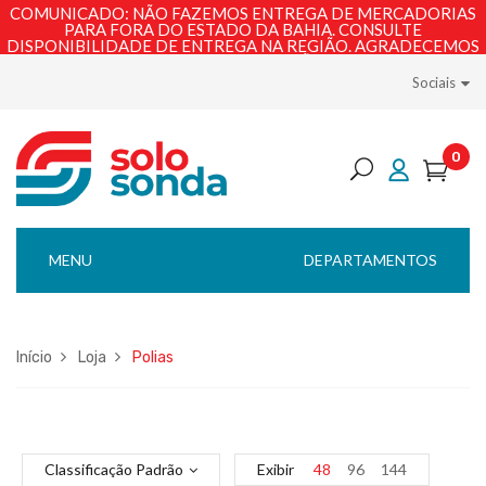
COMUNICADO: NÃO FAZEMOS ENTREGA DE MERCADORIAS
PARA FORA DO ESTADO DA BAHIA. CONSULTE
DISPONIBILIDADE DE ENTREGA NA REGIÃO. AGRADECEMOS
PELA COMPREENSÃO!
Sociais
0
MENU
DEPARTAMENTOS
Início
Loja
Polias
Classificação Padrão
Exibir
48
96
144