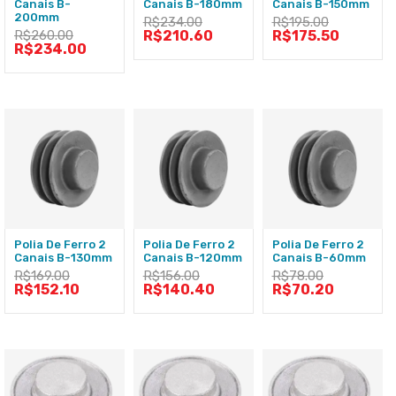
Canais B-
Canais B-180mm
Canais B-150mm
200mm
R$
234.00
R$
195.00
R$
260.00
R$
210.60
R$
175.50
R$
234.00
Polia De Ferro 2
Polia De Ferro 2
Polia De Ferro 2
Canais B-130mm
Canais B-120mm
Canais B-60mm
R$
169.00
R$
156.00
R$
78.00
R$
152.10
R$
140.40
R$
70.20