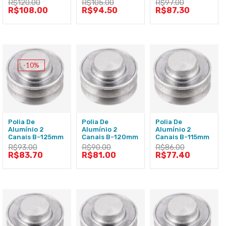
R$
120.00
R$
105.00
R$
97.00
R$
108.00
R$
94.50
R$
87.30
-10%
Polia De
Polia De
Polia De
Alumínio 2
Alumínio 2
Alumínio 2
Canais B-125mm
Canais B-120mm
Canais B-115mm
R$
93.00
R$
90.00
R$
86.00
R$
83.70
R$
81.00
R$
77.40