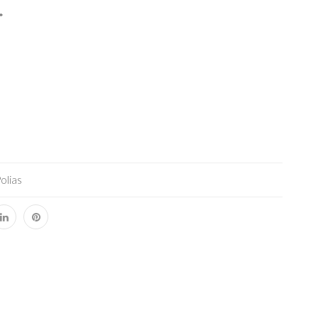
*
olias