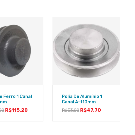
e Ferro 1 Canal
Polia De Alumínio 1
0mm
Canal A-110mm
R$
115.20
R$
47.70
00
R$
53.00