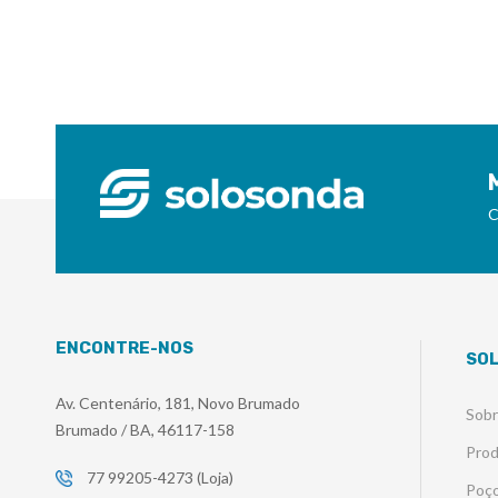
C
ENCONTRE-NOS
SO
Av. Centenário, 181, Novo Brumado
Sob
Brumado / BA, 46117-158
Pro
77 99205-4273 (Loja)
Poço