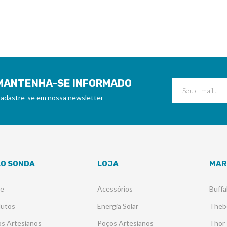
MANTENHA-SE INFORMADO
adastre-se em nossa newsletter
LO SONDA
LOJA
MAR
re
Acessórios
Buffa
dutos
Energia Solar
Theb
s Artesianos
Poços Artesianos
Thor