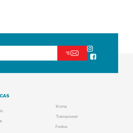
CAS
Krona
lo
Transpower
e
Foxlux