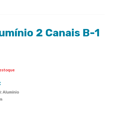
lumínio 2 Canais B-1
 estoque
:
): Alumínio
mm