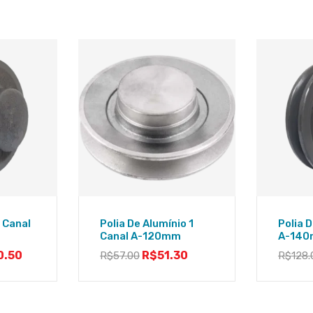
1 Canal
Polia De Alumínio 1
Polia D
Canal A-120mm
A-14
0.50
R$
51.30
R$
57.00
R$
128.