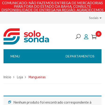
COMUNICADO: NÃO FAZEMOS ENTREGA DE MERCADORIAS
PARA FORA DO ESTADO DA BAHIA. CONSULTE
DISPONIBILIDADE DE ENTREGA NA REGIÃO. AGRADECEMOS
PELA COMPREENSÃO!
Sociais
0
MENU
DEPARTAMENTOS
Início
Loja
Mangueiras
Nenhum produto foi encontrado correspondente à