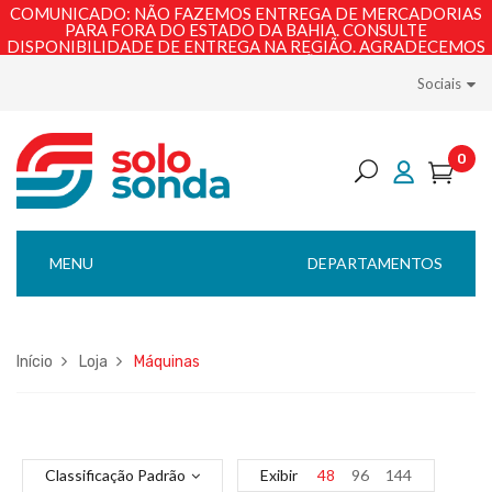
COMUNICADO: NÃO FAZEMOS ENTREGA DE MERCADORIAS
PARA FORA DO ESTADO DA BAHIA. CONSULTE
DISPONIBILIDADE DE ENTREGA NA REGIÃO. AGRADECEMOS
PELA COMPREENSÃO!
Sociais
0
MENU
DEPARTAMENTOS
Início
Loja
Máquinas
Classificação Padrão
Exibir
48
96
144