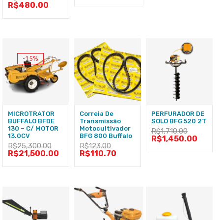
R$
480.00
-15%
MICROTRATOR
Correia De
PERFURADOR DE
BUFFALO BFDE
Transmissão
SOLO BFG 520 2T
130 – C/ MOTOR
Motocultivador
R$
1,710.00
13.0CV
BFG 800 Buffalo
R$
1,450.00
R$
25,300.00
R$
123.00
R$
21,500.00
R$
110.70