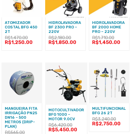
ATOMIZADOR
HIDROLAVADORA
HIDROLAVADORA
COSTAL BFG 450
BF 2300 PRO –
BF 2000 HOME
2T
220V
PRO – 220V
R$
1,470.00
R$
2,180.00
R$
1,710.00
R$
1,250.00
R$
1,850.00
R$
1,450.00
MANGUEIRA FITA
MULTIFUNCIONAL
MOTOCULTIVADOR
IRRIGAÇÃO PN25
BFG 26 2T
BFG 1000 –
DN16 – 500
R$
3,240.00
MOTOR 9.0CV
METROS (DRIP-
R$
2,750.00
R$
6,420.00
PLAN)
R$
5,450.00
R$
565.00