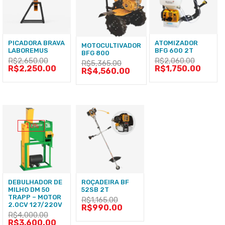
PICADORA BRAVA
ATOMIZADOR
MOTOCULTIVADOR
LABOREMUS
BFG 600 2T
BFG 800
R$
2,650.00
R$
2,060.00
R$
5,365.00
R$
2,250.00
R$
1,750.00
R$
4,560.00
-10%
DEBULHADOR DE
ROÇADEIRA BF
MILHO DM 50
52SB 2T
TRAPP – MOTOR
R$
1,165.00
2.0CV 127/220V
R$
990.00
R$
4,000.00
R$
3,600.00