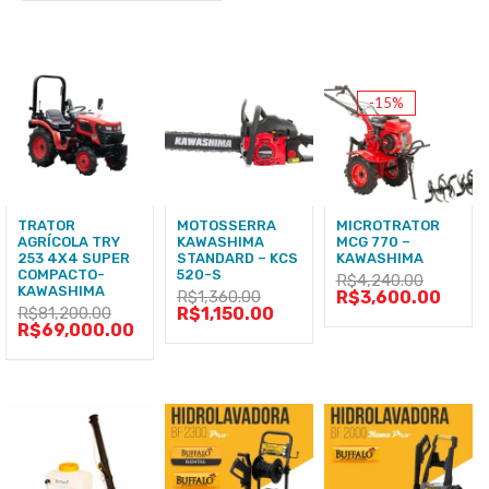
-15%
TRATOR
MOTOSSERRA
MICROTRATOR
AGRÍCOLA TRY
KAWASHIMA
MCG 770 –
253 4X4 SUPER
STANDARD – KCS
KAWASHIMA
COMPACTO-
520-S
R$
4,240.00
KAWASHIMA
R$
1,360.00
R$
3,600.00
R$
81,200.00
R$
1,150.00
R$
69,000.00