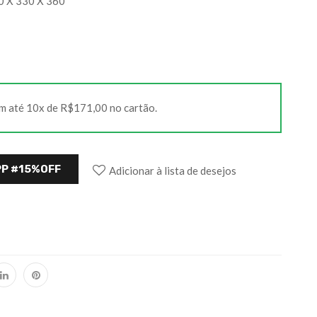
0 X 330 X 360
m até 10x de R$171,00 no cartão.
P #15%OFF
Adicionar à lista de desejos