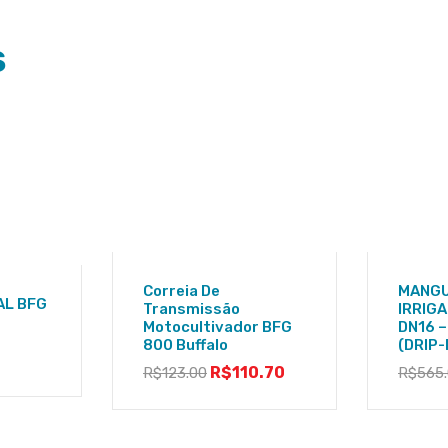
S
Correia De
MANGU
AL BFG
Transmissão
IRRIG
Motocultivador BFG
DN16 
800 Buffalo
(DRIP
R$
110.70
R$
123.00
R$
565