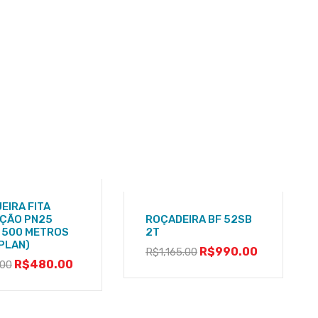
EIRA FITA
AÇÃO PN25
ROÇADEIRA BF 52SB
– 500 METROS
2T
-PLAN)
R$
990.00
R$
1,165.00
R$
480.00
.00