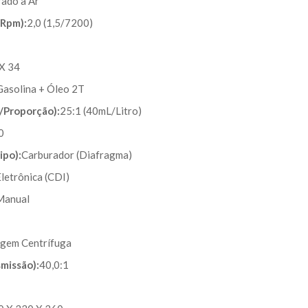
rado a Ar
/Rpm):
2,0 (1,5/7200)
X 34
 Gasolina + Óleo 2T
a/Proporção):
25:1 (40mL/Litro)
0
ipo):
Carburador (Diafragma)
letrônica (CDI)
Manual
gem Centrífuga
missão):
40,0:1