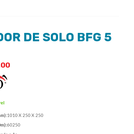
OR DE SOLO BFG 5
.00
vel
m):
1010 X 250 X 250
0m):
60250