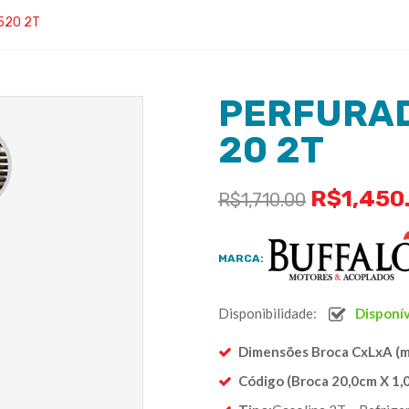
520 2T
PERFURAD
20 2T
R$
1,450
R$
1,710.00
MARCA:
Disponibilidade:
Disponí
Dimensões Broca CxLxA (m
Código (Broca 20,0cm X 1,