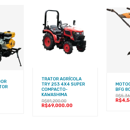
TRATOR AGRÍCOLA
DOR
TRY 253 4X4 SUPER
MOTOC
OTOR
COMPACTO-
BFG 8
KAWASHIMA
R$
5,36
R$
4,
R$
81,200.00
R$
69,000.00