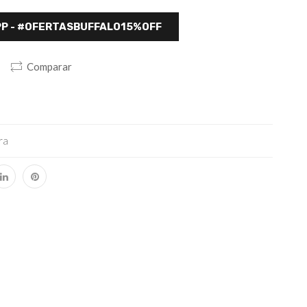
P - #OFERTASBUFFALO15%OFF
Comparar
ra