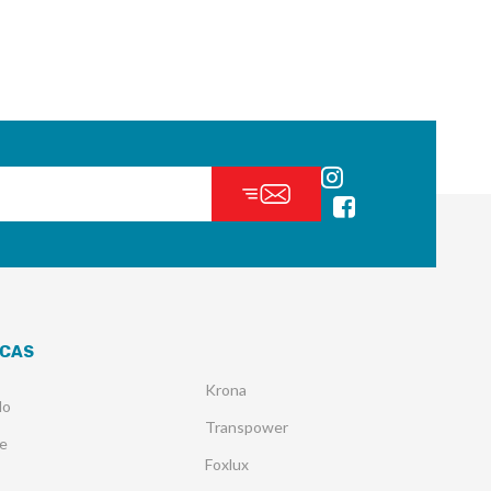
CAS
Krona
lo
Transpower
e
Foxlux