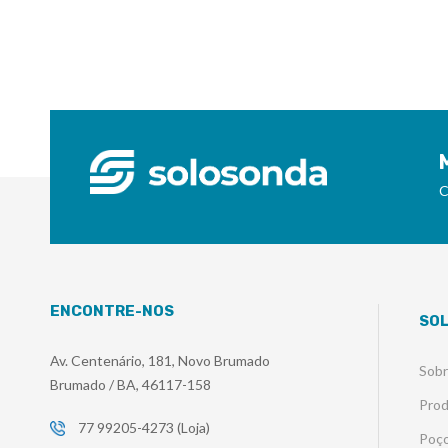
C
ENCONTRE-NOS
SO
Av. Centenário, 181, Novo Brumado
Sob
Brumado / BA, 46117-158
Pro
77 99205-4273 (Loja)
Poço