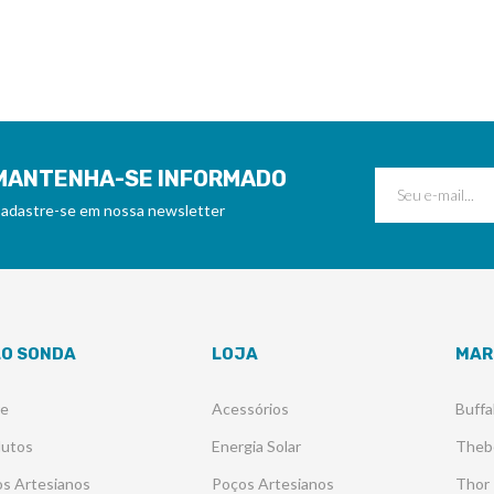
MANTENHA-SE INFORMADO
adastre-se em nossa newsletter
LO SONDA
LOJA
MAR
re
Acessórios
Buffa
dutos
Energia Solar
Theb
s Artesianos
Poços Artesianos
Thor