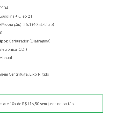
 X 34
 Gasolina + Óleo 2T
a/Proporção):
25:1 (40mL/Litro)
,0
ipo):
Carburador (Diafragma)
Eletrônica (CDI)
Manual
gem Centrífuga, Eixo Rígido
m até 10x de R$116,50 sem juros no cartão.