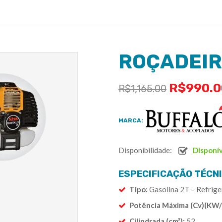
ROÇADEIR
R$
990.0
R$
1,165.00
MARCA:
Disponibilidade:
Disponí
ESPECIFICAÇÃO TÉCNI
Tipo:
Gasolina 2T – Refrige
Potência Máxima (Cv)(KW
Cilindrada (cm³):
52