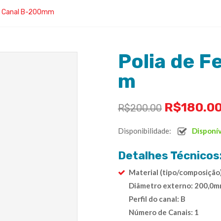
o 1 Canal B-200mm
Polia de F
m
R$
180.0
R$
200.00
Disponibilidade:
Disponí
Detalhes Técnicos
Material (tipo/composição
Diâmetro externo: 200,0
Perfil do canal: B
Número de Canais: 1