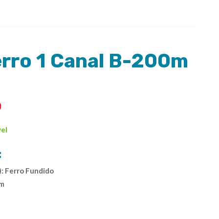
erro 1 Canal B-200m
0
vel
:
): Ferro Fundido
mm