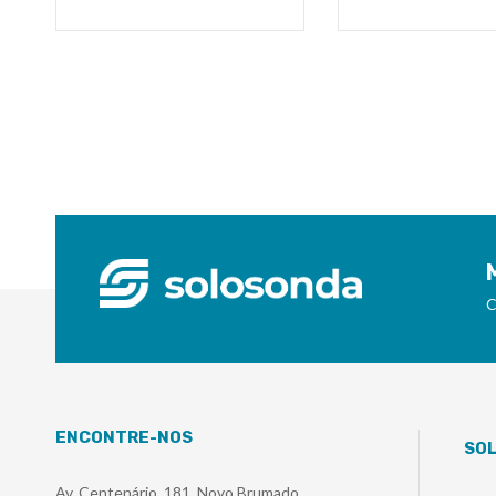
C
ENCONTRE-NOS
SO
Av. Centenário, 181, Novo Brumado