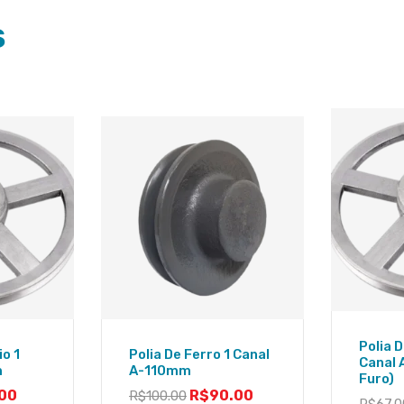
S
Polia D
io 1
Polia De Ferro 1 Canal
Canal
m
A-110mm
Furo)
00
R$
90.00
R$
100.00