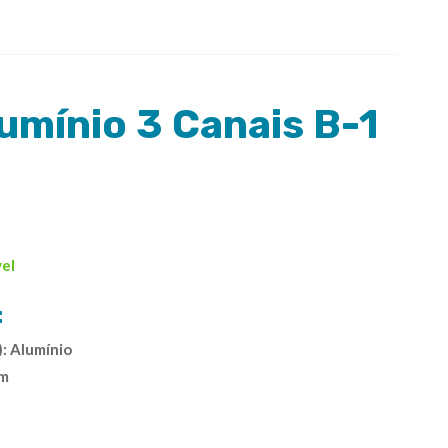
lumínio 3 Canais B-1
vel
:
): Alumínio
mm