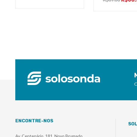
R$
67.00
C
ENCONTRE-NOS
SO
Av. Centenário, 181, Novo Brumado