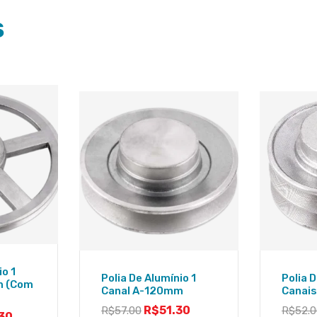
S
io 1
Polia De Alumínio 1
Polia 
m (Com
Canal A-120mm
Canai
R$
51.30
R$
57.00
R$
52.
30