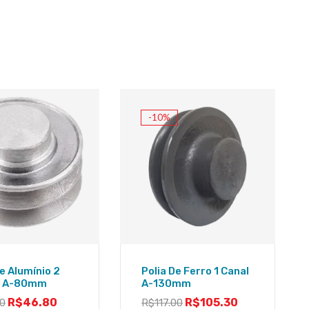
-10%
De Alumínio 2
Polia De Ferro 1 Canal
s A-80mm
A-130mm
R$
46.80
R$
105.30
00
R$
117.00