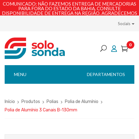
COMUNICADO: NÃO FAZEMOS ENTREGA DE MERCADORIAS
PARA FORA DO ESTADO DA BAHIA. CONSULTE
DISPONIBILIDADE DE ENTREGA NA REGIÃO. AGRADECEMOS
PELA COMPREENSÃO!
Sociais
0
MENU
DEPARTAMENTOS
Início
Produtos
Polias
Polia de Alumínio
Polia de Alumínio 3 Canais B-130mm