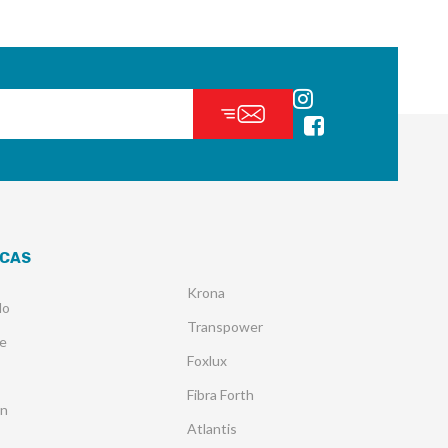
CAS
Krona
lo
Transpower
e
Foxlux
Fibra Forth
an
Atlantis