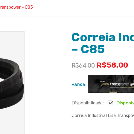
 Transpower – C85
Correia In
– C85
R$
58.00
R$
64.00
MARCA:
Disponibilidade:
Disponí
Correia Industrial Lisa Transp