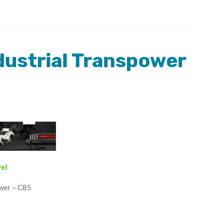
dustrial Transpower
vel
ower – C85