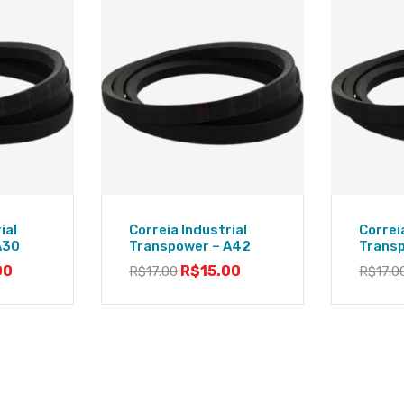
ial
Correia Industrial
Correi
A30
Transpower – A42
Trans
00
R$
15.00
R$
17.00
R$
17.0