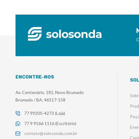
C
ENCONTRE-NOS
SO
Av. Centenário, 181, Novo Brumado
Sob
Brumado / BA, 46117-158
Pro
77 99205-4273 (Loja)
Poço
77 9 9166 1116 (Escritório)
Ener
contato@solosonda.com.br
Con