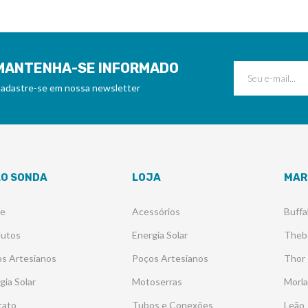
MANTENHA-SE INFORMADO
adastre-se em nossa newsletter
LO SONDA
LOJA
MAR
re
Acessórios
Buffa
dutos
Energia Solar
Theb
s Artesianos
Poços Artesianos
Thor
gia Solar
Motoserras
Morl
tato
Tubos e Conexões
Leão