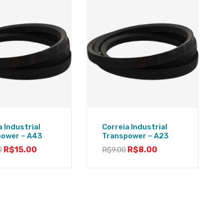
a Industrial
Correia Industrial
power – A43
Transpower – A23
R$
15.00
R$
8.00
0
R$
9.00