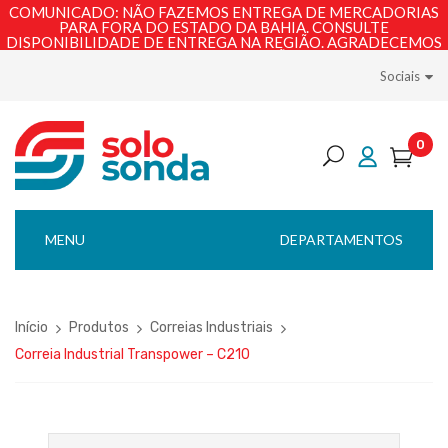
COMUNICADO: NÃO FAZEMOS ENTREGA DE MERCADORIAS
PARA FORA DO ESTADO DA BAHIA. CONSULTE
DISPONIBILIDADE DE ENTREGA NA REGIÃO. AGRADECEMOS
PELA COMPREENSÃO!
Sociais
0
MENU
DEPARTAMENTOS
Início
Produtos
Correias Industriais
Correia Industrial Transpower – C210