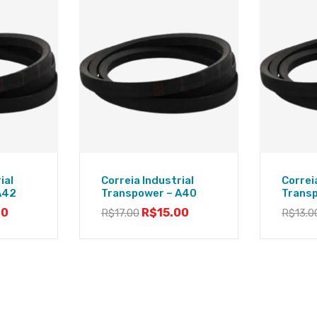
ial
Correia Industrial
Correi
A42
Transpower – A40
Trans
00
R$
15.00
R$
17.00
R$
13.0