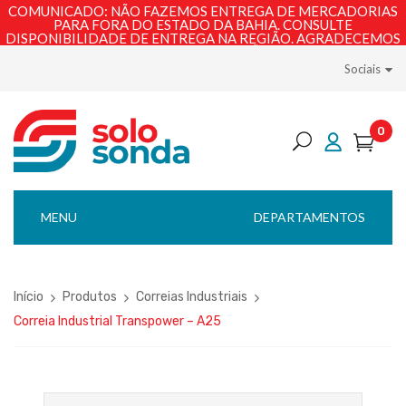
COMUNICADO: NÃO FAZEMOS ENTREGA DE MERCADORIAS
PARA FORA DO ESTADO DA BAHIA. CONSULTE
DISPONIBILIDADE DE ENTREGA NA REGIÃO. AGRADECEMOS
PELA COMPREENSÃO!
Sociais
0
MENU
DEPARTAMENTOS
Início
Produtos
Correias Industriais
Correia Industrial Transpower – A25