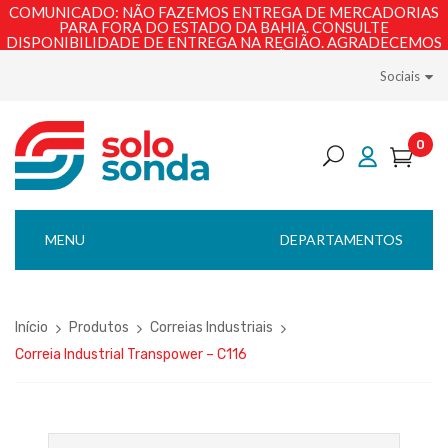
COMUNICADO: NÃO FAZEMOS ENTREGA DE MERCADORIAS
PARA FORA DO ESTADO DA BAHIA. CONSULTE
DISPONIBILIDADE DE ENTREGA NA REGIÃO. AGRADECEMOS
PELA COMPREENSÃO!
Sociais
0
MENU
DEPARTAMENTOS
Início
Produtos
Correias Industriais
Correia Industrial Transpower – C116