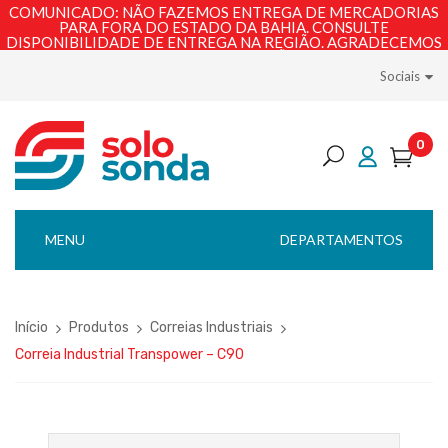
COMUNICADO: NÃO FAZEMOS ENTREGA DE MERCADORIAS
PARA FORA DO ESTADO DA BAHIA. CONSULTE
DISPONIBILIDADE DE ENTREGA NA REGIÃO. AGRADECEMOS
PELA COMPREENSÃO!
Sociais
0
MENU
DEPARTAMENTOS
Início
Produtos
Correias Industriais
Correia Industrial Transpower – C90