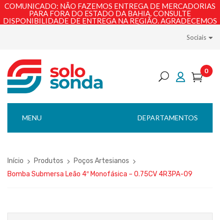
COMUNICADO: NÃO FAZEMOS ENTREGA DE MERCADORIAS
PARA FORA DO ESTADO DA BAHIA. CONSULTE
DISPONIBILIDADE DE ENTREGA NA REGIÃO. AGRADECEMOS
PELA COMPREENSÃO!
Sociais
0
MENU
DEPARTAMENTOS
Início
Produtos
Poços Artesianos
Bomba Submersa Leão 4″ Monofásica – 0.75CV 4R3PA-09