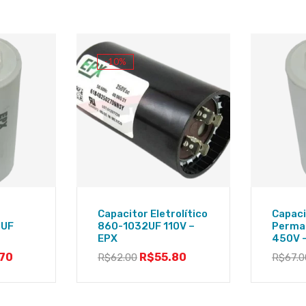
-10%
Capacitor Eletrolítico
Capaci
2UF
860-1032UF 110V –
Perma
EPX
450V 
70
R$
55.80
R$
62.00
R$
67.0