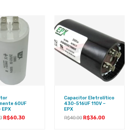
tor
Capacitor Eletrolítico
nente 60UF
430-516UF 110V –
– EPX
EPX
R$
60.30
R$
36.00
0
R$
40.00