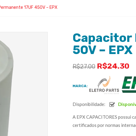
Permanente 17UF 450V – EPX
Capacitor
50V – EPX
R$
24.30
R$
27.00
MARCA:
Disponibilidade:
Disponí
A EPX CAPACITORES possui capac
certificados por normas interna