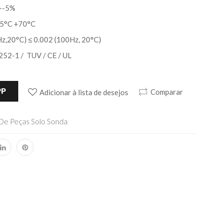
 +-5%
-25°C +70°C
Hz,20°C) ≤ 0.002 (100Hz, 20°C)
252-1 / TUV / CE / UL
PP
Comparar
Adicionar à lista de desejos
De Peças Solo Sonda