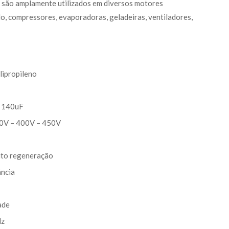
 são amplamente utilizados em diversos motores
o, compressores, evaporadoras, geladeiras, ventiladores,
lipropileno
a 140uF
50V – 400V – 450V
auto regeneração
ância
ade
Hz