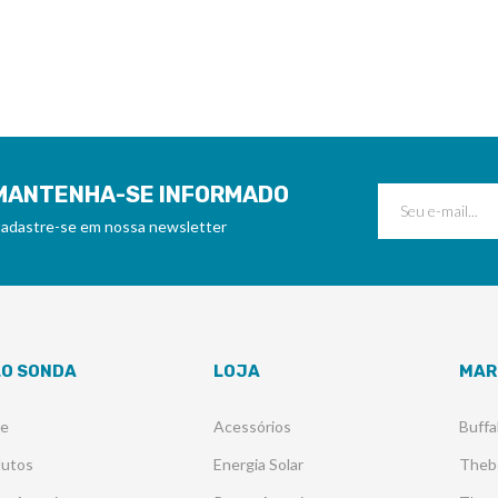
MANTENHA-SE INFORMADO
adastre-se em nossa newsletter
LO SONDA
LOJA
MAR
re
Acessórios
Buffa
dutos
Energia Solar
Theb