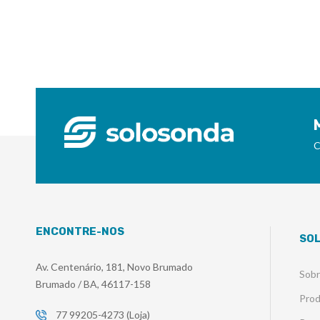
C
ENCONTRE-NOS
SO
Av. Centenário, 181, Novo Brumado
Sob
Brumado / BA, 46117-158
Pro
77 99205-4273 (Loja)