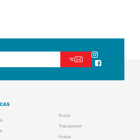
CAS
Krona
lo
Transpower
e
Foxlux