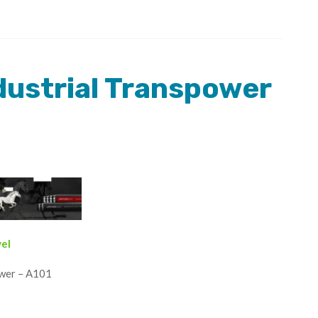
dustrial Transpower
vel
ower – A101