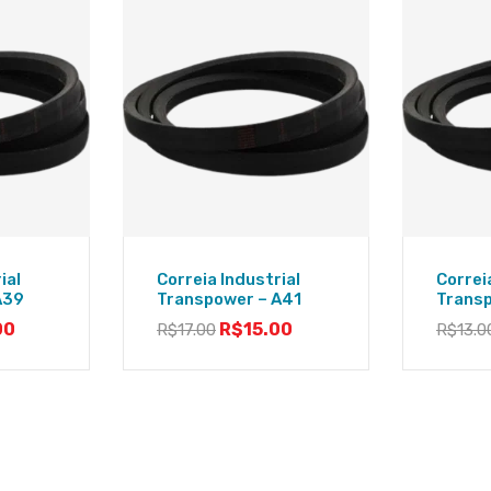
ial
Correia Industrial
Correi
A39
Transpower – A41
Trans
00
R$
15.00
R$
17.00
R$
13.0