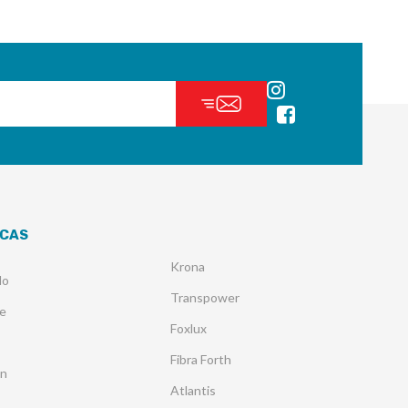
CAS
Krona
lo
Transpower
e
Foxlux
Fibra Forth
an
Atlantis