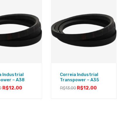
a Industrial
Correia Industrial
power – A38
Transpower – A35
R$
12.00
R$
12.00
0
R$
13.00