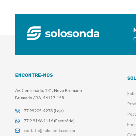
C
ENCONTRE-NOS
SO
Av. Centenário, 181, Novo Brumado
Sob
Brumado / BA, 46117-158
Pro
77 99205-4273 (Loja)
Poço
77 9 9166 1116 (Escritório)
Ener
contato@solosonda.com.br
Con