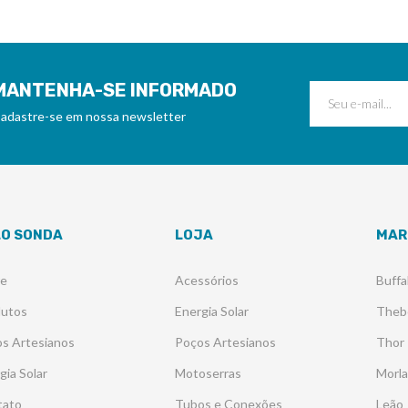
MANTENHA-SE INFORMADO
adastre-se em nossa newsletter
LO SONDA
LOJA
MAR
re
Acessórios
Buffa
dutos
Energia Solar
Theb
s Artesianos
Poços Artesianos
Thor
gia Solar
Motoserras
Morl
tato
Tubos e Conexões
Leão