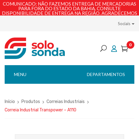
COMUNICADO: NÃO FAZEMOS ENTREGA DE MERCADORIAS
PARA FORA DO ESTADO DA BAHIA. CONSULTE
DISPONIBILIDADE DE ENTREGA NA REGIÃO. AGRADECEMOS
PELA COMPREENSÃO!
Sociais
0
MENU
DEPARTAMENTOS
Início
Produtos
Correias Industriais
Correia Industrial Transpower – A110