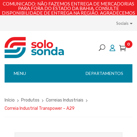
COMUNICADO: NÃO FAZEMOS ENTREGA DE MERCADORIAS
PARA FORA DO ESTADO DA BAHIA. CONSULTE
DISPONIBILIDADE DE ENTREGA NA REGIÃO. AGRADECEMOS
PELA COMPREENSÃO!
Sociais
0
MENU
DEPARTAMENTOS
Início
Produtos
Correias Industriais
Correia Industrial Transpower – A29