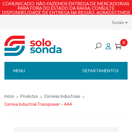
COMUNICADO: NÃO FAZEMOS ENTREGA DE MERCADORIAS
PARA FORA DO ESTADO DA BAHIA. CONSULTE
DISPONIBILIDADE DE ENTREGA NA REGIÃO. AGRADECEMOS
PELA COMPREENSÃO!
Sociais
0
MENU
DEPARTAMENTOS
Início
Produtos
Correias Industriais
Correia Industrial Transpower – A44