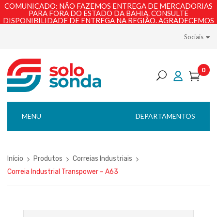
COMUNICADO: NÃO FAZEMOS ENTREGA DE MERCADORIAS
PARA FORA DO ESTADO DA BAHIA. CONSULTE
DISPONIBILIDADE DE ENTREGA NA REGIÃO. AGRADECEMOS
PELA COMPREENSÃO!
Sociais
0
MENU
DEPARTAMENTOS
Início
Produtos
Correias Industriais
Correia Industrial Transpower – A63