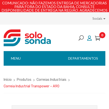
COMUNICADO: NÃO FAZEMOS ENTREGA DE MERCADORIAS
PARA FORA DO ESTADO DA BAHIA. CONSULTE
DISPONIBILIDADE DE ENTREGA NA REGIÃO. AGRADECEMOS
PELA COMPREENSÃO!
Sociais
0
MENU
DEPARTAMENTOS
Início
Produtos
Correias Industriais
Correia Industrial Transpower – A90