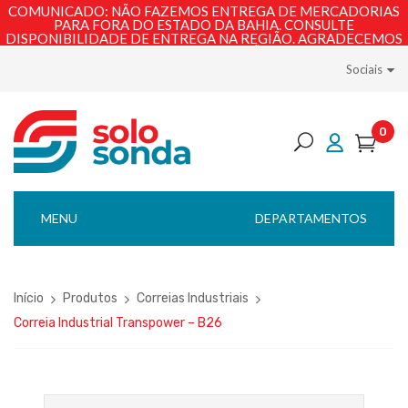
COMUNICADO: NÃO FAZEMOS ENTREGA DE MERCADORIAS
PARA FORA DO ESTADO DA BAHIA. CONSULTE
DISPONIBILIDADE DE ENTREGA NA REGIÃO. AGRADECEMOS
PELA COMPREENSÃO!
Sociais
0
MENU
DEPARTAMENTOS
Início
Produtos
Correias Industriais
Correia Industrial Transpower – B26