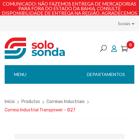
COMUNICADO: NÃO FAZEMOS ENTREGA DE MERCADORIAS
PARA FORA DO ESTADO DA BAHIA. CONSULTE
DISPONIBILIDADE DE ENTREGA NA REGIÃO. AGRADECEMOS
PELA COMPREENSÃO!
Sociais
0
MENU
DEPARTAMENTOS
Início
Produtos
Correias Industriais
Correia Industrial Transpower – B27