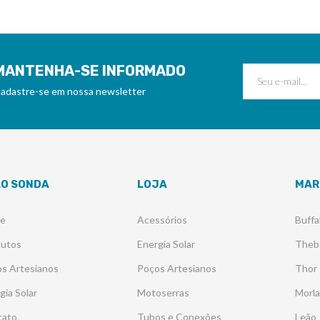
MANTENHA-SE INFORMADO
adastre-se em nossa newsletter
LO SONDA
LOJA
MAR
re
Acessórios
Buffa
dutos
Energia Solar
Theb
s Artesianos
Poços Artesianos
Thor
gia Solar
Motoserras
Morl
tato
Tubos e Conexões
Leão