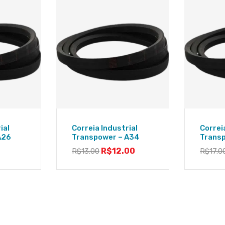
ial
Correia Industrial
Correi
A26
Transpower – A34
Trans
R$
12.00
R$
13.00
R$
17.0