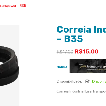
 Transpower – B35
Correia In
– B35
R$
15.00
R$
17.00
MARCA:
Disponibilidade:
Disponí
Correia Industrial Lisa Transp