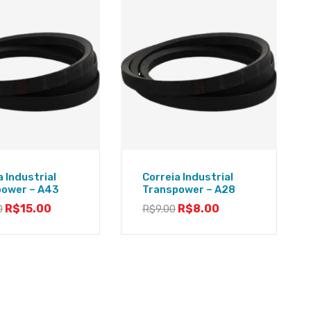
a Industrial
Correia Industrial
power – A43
Transpower – A28
R$
15.00
R$
8.00
0
R$
9.00