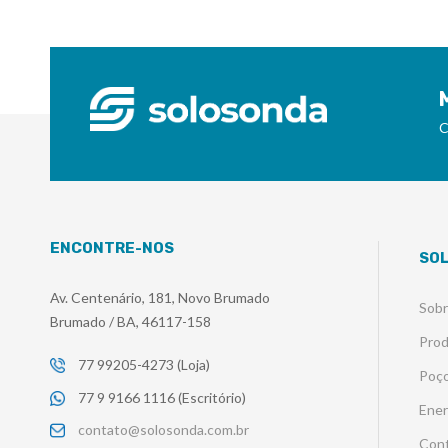
C
ENCONTRE-NOS
SO
Av. Centenário, 181, Novo Brumado
Sob
Brumado / BA, 46117-158
Pro
77 99205-4273 (Loja)
Poço
77 9 9166 1116 (Escritório)
Ener
contato@solosonda.com.br
Con