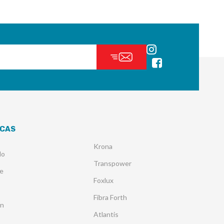
CAS
Krona
lo
Transpower
e
Foxlux
Fibra Forth
an
Atlantis