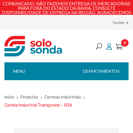
COMUNICADO: NÃO FAZEMOS ENTREGA DE MERCADORIAS
PARA FORA DO ESTADO DA BAHIA. CONSULTE
DISPONIBILIDADE DE ENTREGA NA REGIÃO. AGRADECEMOS
PELA COMPREENSÃO!
Sociais
0
MENU
DEPARTAMENTOS
Início
Produtos
Correias Industriais
Correia Industrial Transpower – B36