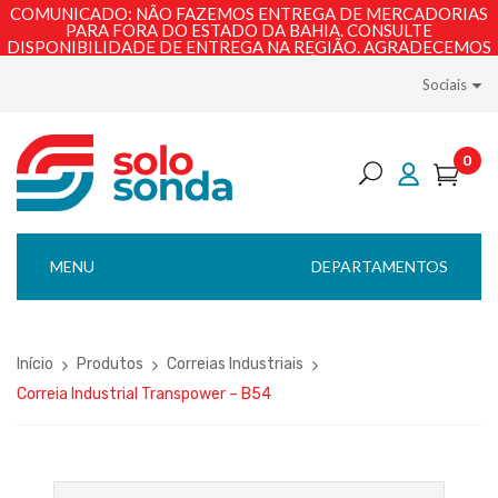
COMUNICADO: NÃO FAZEMOS ENTREGA DE MERCADORIAS
PARA FORA DO ESTADO DA BAHIA. CONSULTE
DISPONIBILIDADE DE ENTREGA NA REGIÃO. AGRADECEMOS
PELA COMPREENSÃO!
Sociais
0
MENU
DEPARTAMENTOS
Início
Produtos
Correias Industriais
Correia Industrial Transpower – B54