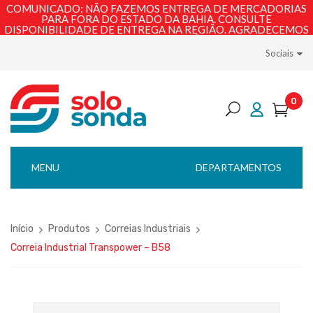
COMUNICADO: NÃO FAZEMOS ENTREGA DE MERCADORIAS
PARA FORA DO ESTADO DA BAHIA. CONSULTE
DISPONIBILIDADE DE ENTREGA NA REGIÃO. AGRADECEMOS
PELA COMPREENSÃO!
Sociais
0
MENU
DEPARTAMENTOS
Início
Produtos
Correias Industriais
Correia Industrial Transpower – B58