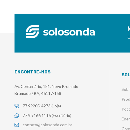
C
ENCONTRE-NOS
SO
Av. Centenário, 181, Novo Brumado
Sob
Brumado / BA, 46117-158
Pro
77 99205-4273 (Loja)
Poço
77 9 9166 1116 (Escritório)
Ener
contato@solosonda.com.br
Con