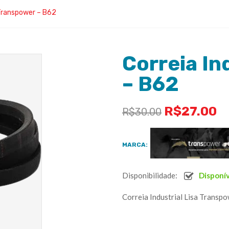
 Transpower – B62
Correia In
– B62
R$
27.00
R$
30.00
MARCA:
Disponibilidade:
Disponí
Correia Industrial Lisa Transp