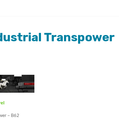
dustrial Transpower
vel
ower – B62