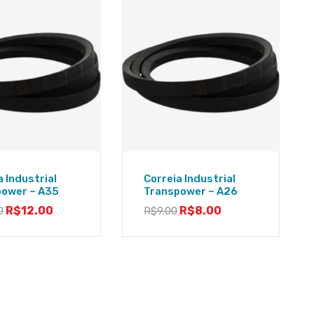
a Industrial
Correia Industrial
power – A35
Transpower – A26
R$
12.00
R$
8.00
0
R$
9.00