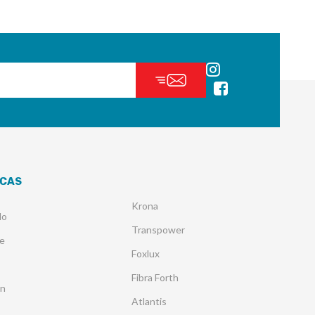
CAS
Krona
lo
Transpower
e
Foxlux
Fibra Forth
an
Atlantis