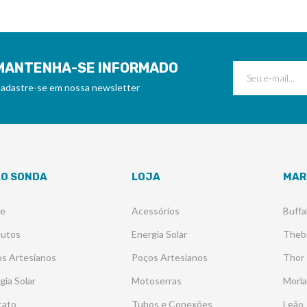
MANTENHA-SE INFORMADO
adastre-se em nossa newsletter
LO SONDA
LOJA
MAR
re
Acessórios
Buffa
dutos
Energia Solar
Theb
s Artesianos
Poços Artesianos
Thor
gia Solar
Motoserras
Morl
tato
Tubos e Conexões
Leão