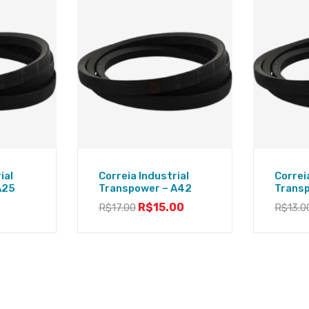
ial
Correia Industrial
Correi
A25
Transpower – A42
Trans
R$
15.00
R$
17.00
R$
13.0