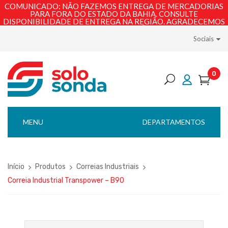
COMUNICADO: NÃO FAZEMOS ENTREGA DE MERCADORIAS
PARA FORA DO ESTADO DA BAHIA. CONSULTE
DISPONIBILIDADE DE ENTREGA NA REGIÃO. AGRADECEMOS
PELA COMPREENSÃO!
Sociais
0
MENU
DEPARTAMENTOS
Início
Produtos
Correias Industriais
Correia Industrial Transpower – B90