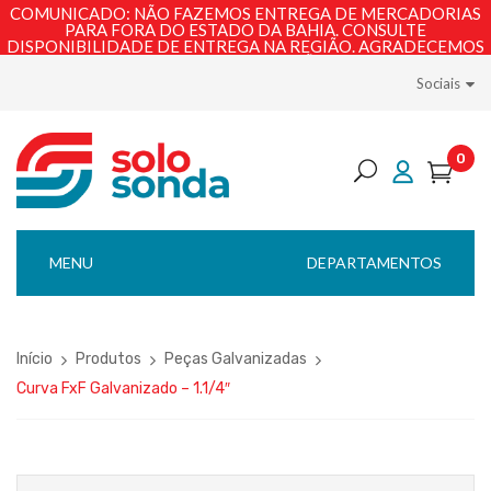
COMUNICADO: NÃO FAZEMOS ENTREGA DE MERCADORIAS
PARA FORA DO ESTADO DA BAHIA. CONSULTE
DISPONIBILIDADE DE ENTREGA NA REGIÃO. AGRADECEMOS
PELA COMPREENSÃO!
Sociais
0
MENU
DEPARTAMENTOS
Início
Produtos
Peças Galvanizadas
Curva FxF Galvanizado – 1.1/4″