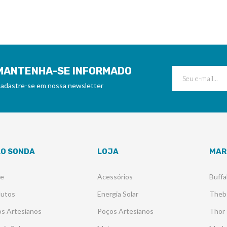
MANTENHA-SE INFORMADO
adastre-se em nossa newsletter
LO SONDA
LOJA
MAR
re
Acessórios
Buffa
dutos
Energia Solar
Theb
s Artesianos
Poços Artesianos
Thor