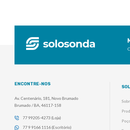
C
ENCONTRE-NOS
SO
Av. Centenário, 181, Novo Brumado
Sob
Brumado / BA, 46117-158
Pro
77 99205-4273 (Loja)
Poço
77 9 9166 1116 (Escritório)