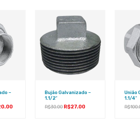
ado –
Bujão Galvanizado –
União 
1.1/2″
1.1/4″
20.00
R$
27.00
R$
30.00
R$
100.