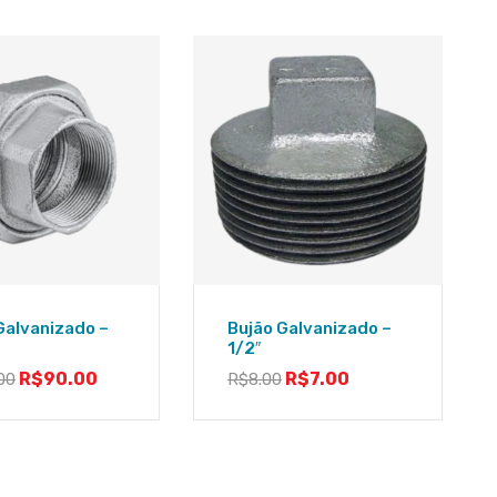
Galvanizado –
Bujão Galvanizado –
1/2″
R$
90.00
R$
7.00
00
R$
8.00