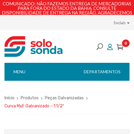
COMUNICADO: NÃO FAZEMOS ENTREGA DE MERCADORIAS
PARA FORA DO ESTADO DA BAHIA. CONSULTE
DISPONIBILIDADE DE ENTREGA NA REGIÃO. AGRADECEMOS
PELA COMPREENSÃO!
Sociais
0
MENU
DEPARTAMENTOS
Início
Produtos
Peças Galvanizadas
Curva MxF Galvanizado – 1.1/2″