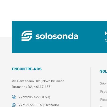
C
ENCONTRE-NOS
SO
Av. Centenário, 181, Novo Brumado
Sob
Brumado / BA, 46117-158
Pro
77 99205-4273 (Loja)
Poço
77 9 9166 1116 (Escritório)