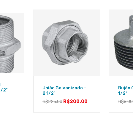
l
União Galvanizado –
Bujão 
1/2″
2.1/2″
1/2″
R$
200.00
R$
225.00
R$
8.00