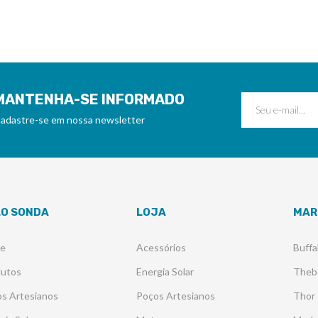
MANTENHA-SE INFORMADO
adastre-se em nossa newsletter
LO SONDA
LOJA
MAR
re
Acessórios
Buffa
dutos
Energia Solar
Theb
s Artesianos
Poços Artesianos
Thor