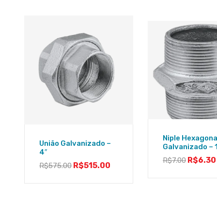
Niple Hexagona
União Galvanizado –
Galvanizado – 
4″
R$
6.30
R$
7.00
R$
515.00
R$
575.00