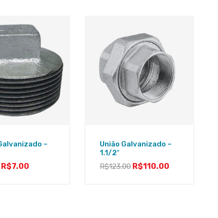
Galvanizado –
União Galvanizado –
1.1/2″
R$
7.00
R$
110.00
R$
123.00