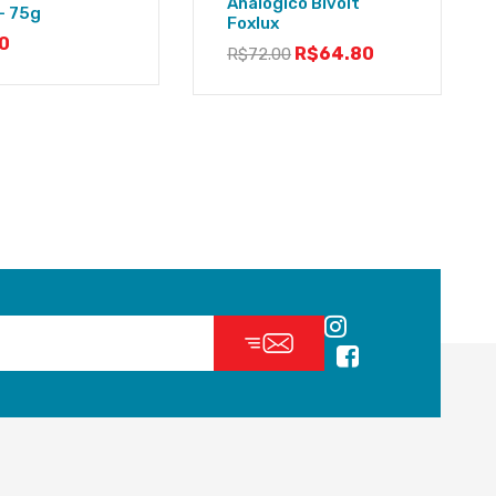
Analógico Bivolt
– 75g
Foxlux
0
R$
64.80
R$
72.00