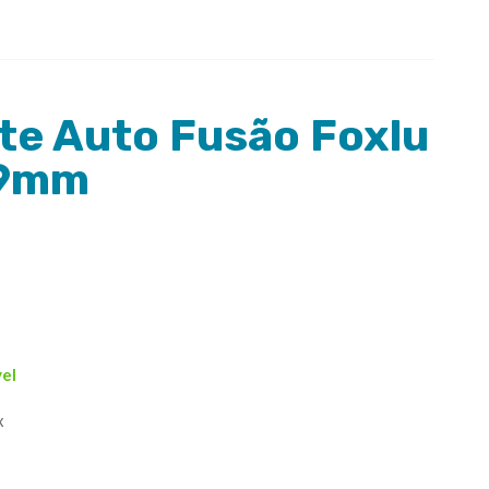
nte Auto Fusão Foxlu
19mm
vel
x