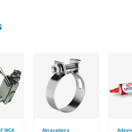
S
SF INCA
Abraçadeira
Adesiv