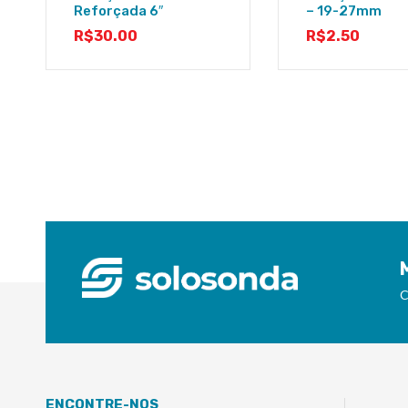
Reforçada 6″
– 19-27mm
R$
30.00
R$
2.50
C
ENCONTRE-NOS