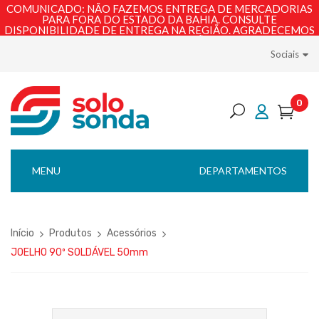
COMUNICADO: NÃO FAZEMOS ENTREGA DE MERCADORIAS
PARA FORA DO ESTADO DA BAHIA. CONSULTE
DISPONIBILIDADE DE ENTREGA NA REGIÃO. AGRADECEMOS
PELA COMPREENSÃO!
Sociais
0
MENU
DEPARTAMENTOS
Início
Produtos
Acessórios
JOELHO 90º SOLDÁVEL 50mm