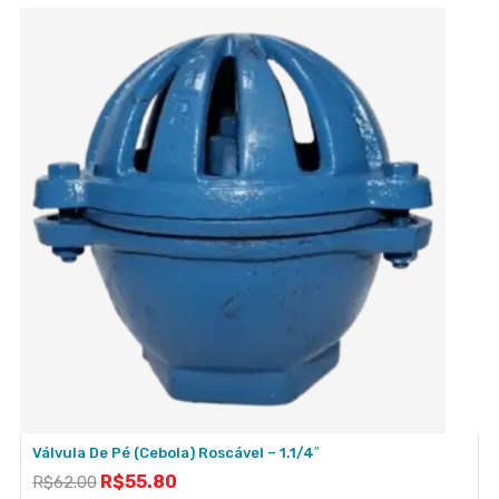
Válvula De Pé (cebola) Roscável – 1.1/4″
R$
55.80
R$
62.00