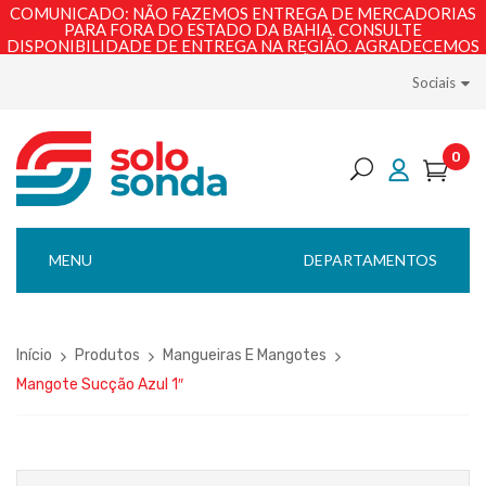
COMUNICADO: NÃO FAZEMOS ENTREGA DE MERCADORIAS
PARA FORA DO ESTADO DA BAHIA. CONSULTE
DISPONIBILIDADE DE ENTREGA NA REGIÃO. AGRADECEMOS
PELA COMPREENSÃO!
Sociais
0
MENU
DEPARTAMENTOS
Início
Produtos
Mangueiras E Mangotes
Mangote Sucção Azul 1″