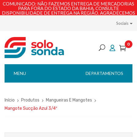
COMUNICADO: NÃO FAZEMOS ENTREGA DE MERCADORIAS
PARA FORA DO ESTADO DA BAHIA. CONSULTE
DISPONIBILIDADE DE ENTREGA NA REGIÃO. AGRADECEMOS
PELA COMPREENSÃO!
Sociais
0
MENU
DEPARTAMENTOS
Início
Produtos
Mangueiras E Mangotes
Mangote Sucção Azul 3/4″