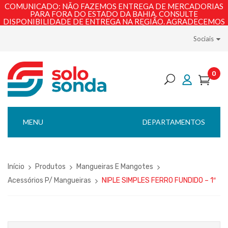
COMUNICADO: NÃO FAZEMOS ENTREGA DE MERCADORIAS
PARA FORA DO ESTADO DA BAHIA. CONSULTE
DISPONIBILIDADE DE ENTREGA NA REGIÃO. AGRADECEMOS
PELA COMPREENSÃO!
Sociais
0
MENU
DEPARTAMENTOS
Início
Produtos
Mangueiras E Mangotes
Acessórios P/ Mangueiras
NIPLE SIMPLES FERRO FUNDIDO – 1″