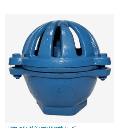
Válvula De Pé (cebola) Roscável – 6″