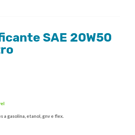
ificante SAE 20W50
tro
vel
 a gasolina, etanol, gnv e flex.