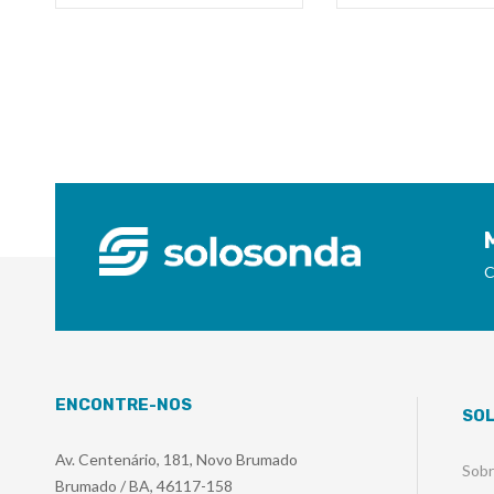
C
ENCONTRE-NOS
SO
Av. Centenário, 181, Novo Brumado
Sob
Brumado / BA, 46117-158