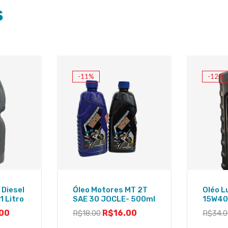
S
-11%
-12%
 Diesel
Óleo Motores MT 2T
Oléo L
 Litro
SAE 30 JOCLE- 500ml
15W40 
00
R$
16.00
R$
18.00
R$
34.