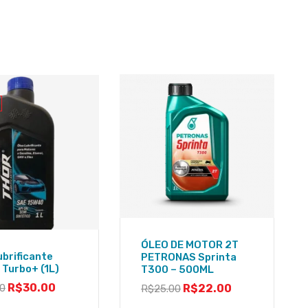
ÓLEO DE MOTOR 2T
ubrificante
PETRONAS Sprinta
Turbo+ (1L)
T300 – 500ML
R$
30.00
00
R$
22.00
R$
25.00