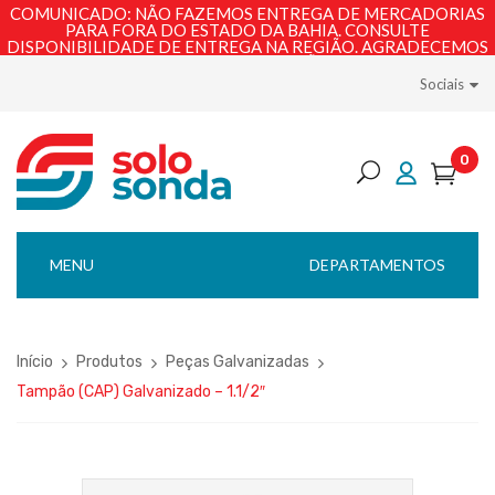
COMUNICADO: NÃO FAZEMOS ENTREGA DE MERCADORIAS
PARA FORA DO ESTADO DA BAHIA. CONSULTE
DISPONIBILIDADE DE ENTREGA NA REGIÃO. AGRADECEMOS
PELA COMPREENSÃO!
Sociais
0
MENU
DEPARTAMENTOS
Início
Produtos
Peças Galvanizadas
Tampão (CAP) Galvanizado – 1.1/2″