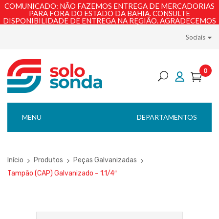
COMUNICADO: NÃO FAZEMOS ENTREGA DE MERCADORIAS
PARA FORA DO ESTADO DA BAHIA. CONSULTE
DISPONIBILIDADE DE ENTREGA NA REGIÃO. AGRADECEMOS
PELA COMPREENSÃO!
Sociais
0
MENU
DEPARTAMENTOS
Início
Produtos
Peças Galvanizadas
Tampão (CAP) Galvanizado – 1.1/4″