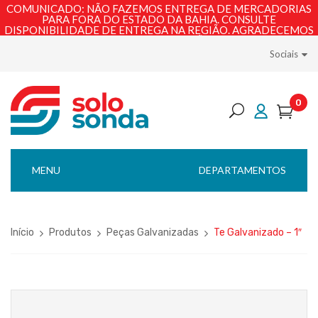
COMUNICADO: NÃO FAZEMOS ENTREGA DE MERCADORIAS
PARA FORA DO ESTADO DA BAHIA. CONSULTE
DISPONIBILIDADE DE ENTREGA NA REGIÃO. AGRADECEMOS
PELA COMPREENSÃO!
Sociais
0
MENU
DEPARTAMENTOS
Início
Produtos
Peças Galvanizadas
Te Galvanizado – 1″