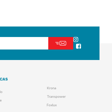
CAS
Krona
lo
Transpower
e
Foxlux