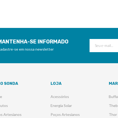
MANTENHA-SE INFORMADO
adastre-se em nossa newsletter
LO SONDA
LOJA
MAR
re
Acessórios
Buffa
dutos
Energia Solar
Theb
s Artesianos
Poços Artesianos
Thor