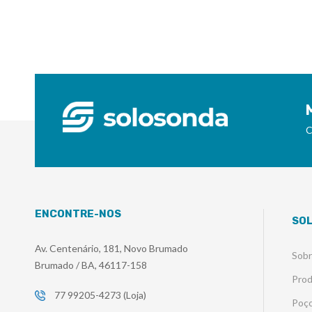
C
ENCONTRE-NOS
SO
Av. Centenário, 181, Novo Brumado
Sob
Brumado / BA, 46117-158
Pro
77 99205-4273 (Loja)
Poço