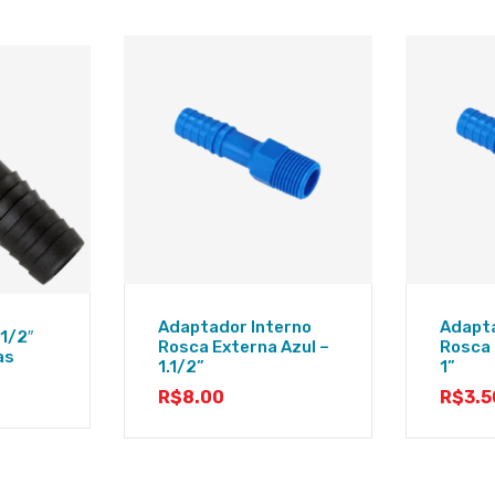
Adaptador Interno
Adapta
.1/2″
Rosca Externa Azul –
Rosca 
as
1.1/2”
1”
R$
8.00
R$
3.5