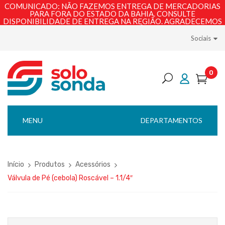
COMUNICADO: NÃO FAZEMOS ENTREGA DE MERCADORIAS
PARA FORA DO ESTADO DA BAHIA. CONSULTE
DISPONIBILIDADE DE ENTREGA NA REGIÃO. AGRADECEMOS
PELA COMPREENSÃO!
Sociais
0
MENU
DEPARTAMENTOS
Início
Produtos
Acessórios
Válvula de Pé (cebola) Roscável – 1.1/4″